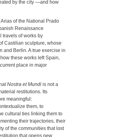
created by the city —and how
 Arias of the National Prado
Spanish Renaissance
l travels of works by
of Castilian sculpture, whose
 and Berlin. A true exercise in
n how these works left Spain,
current place in major
that
Nostra et Mundi
is not a
erial restitutions. Its
more meaningful:
ontextualize them, to
e cultural ties linking them to
nting their trajectories, their
ity of the communities that lost
estitution that opens new