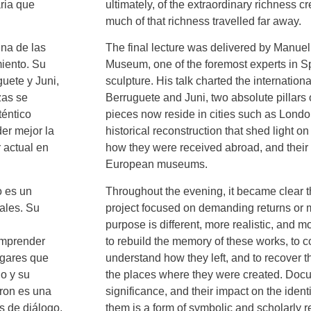
aria que
ultimately, of the extraordinary richness 
much of that richness travelled far away.
una de las
The final lecture was delivered by Manuel
iento. Su
Museum, one of the foremost experts in 
guete y Juni,
sculpture. His talk charted the internationa
zas se
Berruguete and Juni, two absolute pillars 
téntico
pieces now reside in cities such as London
der mejor la
historical reconstruction that shed light o
r actual en
how they were received abroad, and their 
European museums.
o es un
Throughout the evening, it became clear 
iales. Su
project focused on demanding returns or mat
purpose is different, more realistic, and 
comprender
to rebuild the memory of these works, to c
ugares que
understand how they left, and to recover th
do y su
the places where they were created. Docume
eron es una
significance, and their impact on the ident
s de diálogo,
them is a form of symbolic and scholarly r