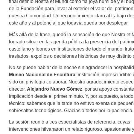
final definió Nostra et Mundi como “la joya humilde y el buq
de la Fundación para llevar al exterior el valor del patrimon
nuestra Comunidad. Un reconocimiento claro al trabajo des
este año y al potencial que todavía queda por desplegar.
Más allá de la frase, quedó la sensación de que Nostra et
logrado situar en la agenda pública la presencia del patrim
castellano y leonés en instituciones de todo el mundo, frut
traslados, expolios o decisiones históricas de muy distinto 
No se puede hablar de la noche sin agradecer la hospitali
Museo Nacional de Escultura
, institución imprescindible
sido un privilegio colaborar. Nuestro agradecimiento especi
director,
Alejandro Nuevo Gómez
, por su apoyo constante
implicación desde el primer minuto. Y, por supuesto, a todo
técnico: sabemos que la tarde no estuvo exenta de peque
sobresaltos tecnológicos. Gracias a todos por la paciencia.
La sesión reunió a tres especialistas de referencia, cuyas
intervenciones hilvanaron un relato riguroso, apasionante 