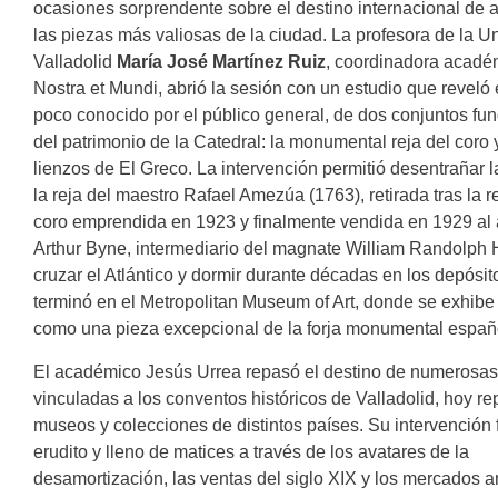
ocasiones sorprendente sobre el destino internacional de 
las piezas más valiosas de la ciudad. La profesora de la U
Valladolid
María José Martínez Ruiz
, coordinadora acadé
Nostra et Mundi, abrió la sesión con un estudio que reveló el
poco conocido por el público general, de dos conjuntos f
del patrimonio de la Catedral: la monumental reja del coro 
lienzos de El Greco. La intervención permitió desentrañar la
la reja del maestro Rafael Amezúa (1763), retirada tras la r
coro emprendida en 1923 y finalmente vendida en 1929 al 
Arthur Byne, intermediario del magnate William Randolph H
cruzar el Atlántico y dormir durante décadas en los depósit
terminó en el Metropolitan Museum of Art, donde se exhib
como una pieza excepcional de la forja monumental españ
El académico Jesús Urrea repasó el destino de numerosas
vinculadas a los conventos históricos de Valladolid, hoy re
museos y colecciones de distintos países. Su intervención 
erudito y lleno de matices a través de los avatares de la
desamortización, las ventas del siglo XIX y los mercados a