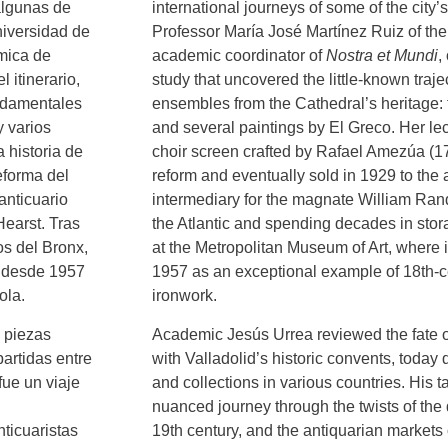
algunas de
international journeys of some of the city
niversidad de
Professor María José Martínez Ruiz of the 
mica de
academic coordinator of
Nostra et Mundi
,
 itinerario,
study that uncovered the little-known traj
undamentales
ensembles from the Cathedral’s heritage:
y varios
and several paintings by El Greco. Her lect
 historia de
choir screen crafted by Rafael Amezúa (1
eforma del
reform and eventually sold in 1929 to the 
anticuario
intermediary for the magnate William Rand
earst. Tras
the Atlantic and spending decades in stor
os del Bronx,
at the Metropolitan Museum of Art, where 
e desde 1957
1957 as an exceptional example of 18th
ola.
ironwork.
 piezas
Academic Jesús Urrea reviewed the fate 
partidas entre
with Valladolid’s historic convents, tod
fue un viaje
and collections in various countries. His 
nuanced journey through the twists of the 
nticuaristas
19th century, and the antiquarian markets 