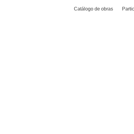
Catálogo de obras
Parti
Nostra et Mund
conferencias e
et Mundi brings
a close in Val