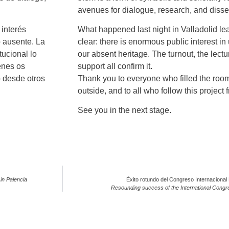
avenues for dialogue, research, and diss
 interés
What happened last night in Valladolid l
o ausente. La
clear: there is enormous public interest in
tucional lo
our absent heritage. The turnout, the lectur
ienes os
support all confirm it.
o desde otros
Thank you to everyone who filled the roo
outside, and to all who follow this project
See you in the next stage.
 in Palencia
Éxito rotundo del Congreso Internacional
Resounding success of the International Cong