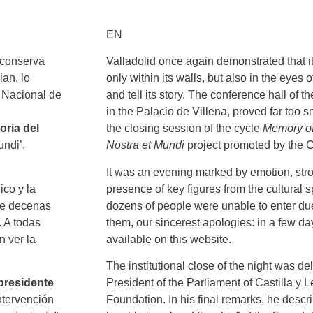
EN
 conserva
Valladolid once again demonstrated that it
ian, lo
only within its walls, but also in the eyes o
 Nacional de
and tell its story. The conference hall of
in the Palacio de Villena, proved far too 
ria del
the closing session of the cycle
Memory of
undi’,
Nostra et Mundi
project promoted by the C
It was an evening marked by emotion, stron
ico y la
presence of key figures from the cultural 
que decenas
dozens of people were unable to enter due t
. A todas
them, our sincerest apologies: in a few day
n ver la
available on this website.
The institutional close of the night was de
 presidente
President of the Parliament of Castilla y 
ntervención
Foundation. In his final remarks, he desc