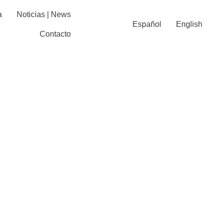
a
Noticias | News
Español
English
Contacto
lo de
Nostra
ries to