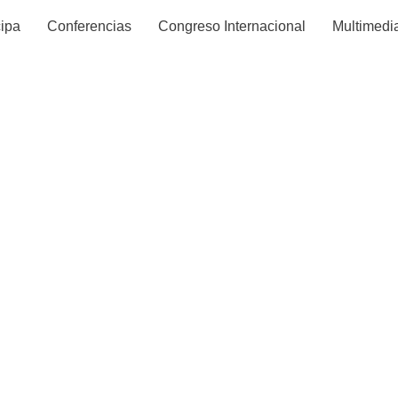
cipa
Conferencias
Congreso Internacional
Multimedi
i cierra su cic
n Valladolid |
 its lecture se
ladolid