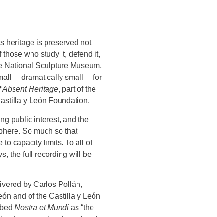
s heritage is preserved not
f those who study it, defend it,
 the National Sculpture Museum,
small —dramatically small— for
 Absent Heritage
, part of the
astilla y León Foundation.
g public interest, and the
sphere. So much so that
o capacity limits. To all of
s, the full recording will be
livered by Carlos Pollán,
León and of the Castilla y León
ribed
Nostra et Mundi
as “the