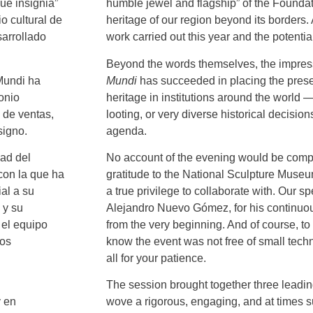
ue insignia”
humble jewel and flagship” of the Foundati
io cultural de
heritage of our region beyond its borders
arrollado
work carried out this year and the potential
Beyond the words themselves, the impres
 Mundi ha
Mundi
has succeeded in placing the pres
onio
heritage in institutions around the world —t
o de ventas,
looting, or very diverse historical decisi
signo.
agenda.
dad del
No account of the evening would be compl
 con la que ha
gratitude to the National Sculpture Museum
al a su
a true privilege to collaborate with. Our spe
 y su
Alejandro Nuevo Gómez, for his continu
 el equipo
from the very beginning. And of course, to
ños
know the event was not free of small tech
all for your patience.
The session brought together three leadin
y en
wove a rigorous, engaging, and at times su