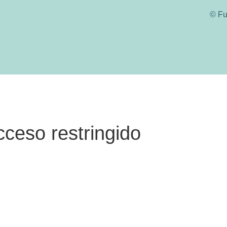
© Fu
cceso restringido