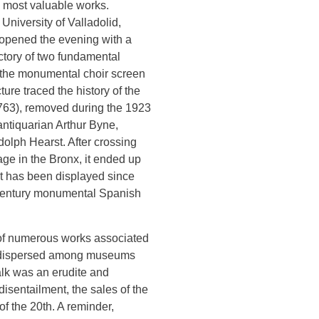
’s most valuable works.
University of Valladolid,
 opened the evening with a
ectory of two fundamental
 the monumental choir screen
ure traced the history of the
763), removed during the 1923
antiquarian Arthur Byne,
olph Hearst. After crossing
age in the Bronx, it ended up
it has been displayed since
-century monumental Spanish
of numerous works associated
ay dispersed among museums
talk was an erudite and
disentailment, the sales of the
of the 20th. A reminder,