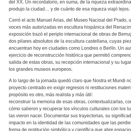
del XX. Un recordatorio, en suma, de la riqueza extraordin
produjo la ciudad… y de cuánto de esa riqueza viajó lejos.
Cerró el acto Manuel Arias, del Museo Nacioal del Prado, 
voces más autorizadas en escultura hispánica del Renacim
exposición trazó el periplo internacional de obras de Berru
dos pilares absolutos de la escultura castellana, cuyas pie
encuentran hoy en ciudades como Londres o Berlín. Un au
ejercicio de reconstrucción histórica que permitió compren
salida de estas obras, su recepción internacional y su luga
los grandes museos europeos.
A lo largo de la jornada quedó claro que Nostra et Mundi n
proyecto centrado en exigir regresos ni restituciones mater
propósito es otro, más realista y más útil:
reconstruir la memoria de esas obras, contextualizarlas, 
cómo salieron y recuperar los vínculos culturales con los l
las vieron nacer. Documentar sus trayectorias, su significa
impacto en la identidad de las comunidades que las perdi
forma de restitución simbólica y científica que abre espacio