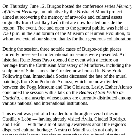
On Thursday, June 12, Burgos hosted the conference series
Memory
of Absent Heritage
, an initiative by the Nostra et Mundi project
aimed at recovering the memory of artworks and cultural assets
originally from Castilla y León that are now located outside the
region. The event, free and open to the general public, was held at
7:30 p.m. in the auditorium of the Museum of Human Evolution, to
whom we extend our sincere thanks for their generous collaboration.
During the session, three notable cases of Burgos-origin pieces
currently preserved in international museums were presented. Art
historian René Jesús Payo opened the event with a lecture on
heritage from the Carthusian Monastery of Miraflores, including the
sculpture of Saint James the Greater, now housed in New York.
Following that, Inmaculada Socias discussed the fate of the mural
paintings from San Pedro de Arlanza, which are now divided
between the Fogg Museum and The Cloisters. Lastly, Esther Alonso
concluded the session with a talk on the
Beatus of San Pedro de
Cardeña
, a manuscript whose pages are currently distributed among
various national and international institutions.
This event was part of a broader tour through several cities in
Castilla y León — having already visited Ávila, Ciudad Rodrigo,
and León — with the aim of raising awareness about the region’s
dispersed cultural heritage. Nostra et Mundi seeks not only to