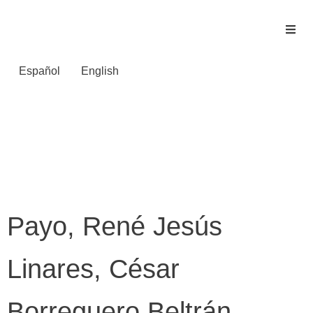
Español
English
Área del proyecto:
Congreso
Internacional
Payo, René Jesús
Linares, César
Borreguero Beltrán,