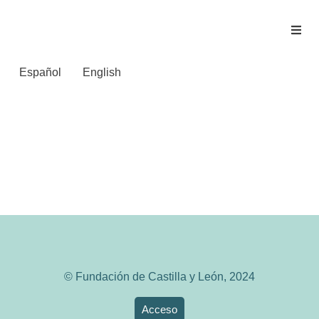
Español
English
UNIVERSIDAD DE
VALLADOLID. ARTE,
PODER Y SOCIEDAD
© Fundación de Castilla y León, 2024
Acceso