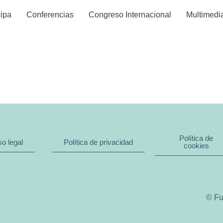
cipa
Conferencias
Congreso Internacional
Multimedi
n de Zamora
Política de
so legal
Política de privacidad
cookies
© Fu