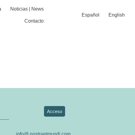
a
Noticias | News
Español
English
Contacto
CACIÓN
Acceso
info@ nostraetmundi.com