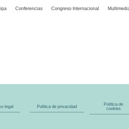
cipa
Conferencias
Congreso Internacional
Multimedi
E DE COMUNI
Política de
so legal
Política de privacidad
cookies