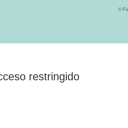
© Fu
cceso restringido