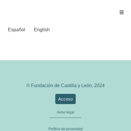
Español
English
elDiario.es
© Fundación de Castilla y León, 2024
Acceso
Aviso legal
Política de privacidad