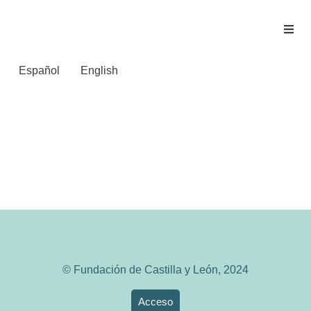
Español
English
[Inventario] Se
completa la revisión de
varios museos
© Fundación de Castilla y León, 2024
Acceso