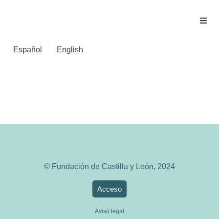
Español
English
Zapatero Gómez-
Pallete, Juan
© Fundación de Castilla y León, 2024
Acceso
Aviso legal