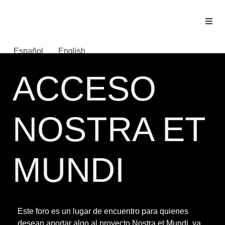
Español
English
ACCESO
Acceso
NOSTRA ET
MUNDI
Este foro es un lugar de encuentro para quienes
desean aportar algo al proyecto Nostra et Mundi, ya